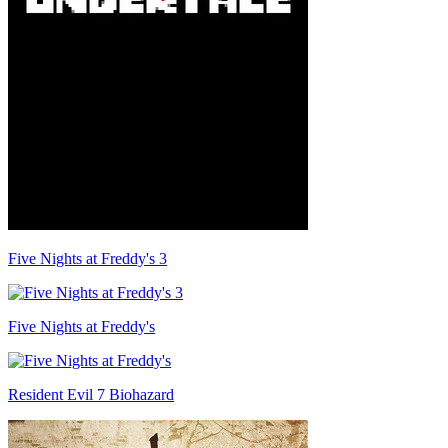
Five Nights at Freddy's 3
Five Nights at Freddy's
Resident Evil 7 Biohazard