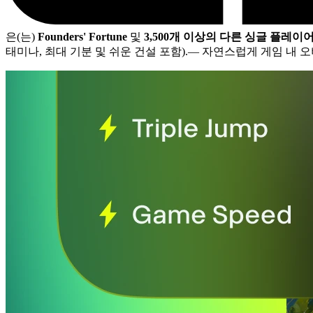
은(는)
Founders' Fortune
및
3,500개 이상의 다른 싱글 플레이
태미나, 최대 기분 및 쉬운 건설 포함).
— 자연스럽게 게임 내 