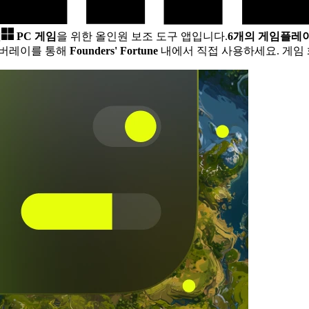
어
PC 게임
을 위한 올인원 보조 도구 앱입니다.
6개의 게임플레
오버레이를 통해
Founders' Fortune
내에서 직접 사용하세요. 게임 