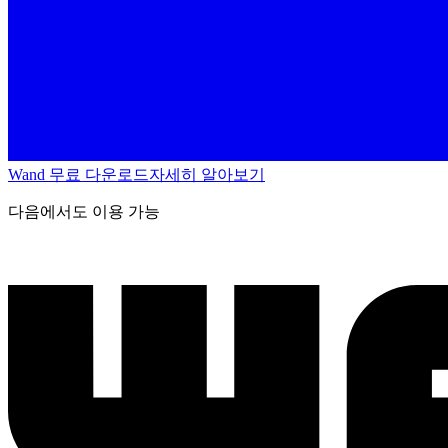
Wand 무료 다운로드
자세히 알아보기
다음에서도 이용 가능