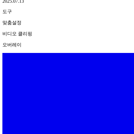
2025.07.13
도구
맞춤설정
비디오 클리핑
오버레이