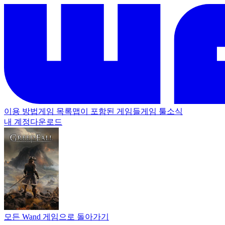
이용 방법
게임 목록
맵이 포함된 게임들
게임 툴
소식
내 계정
다운로드
모든 Wand 게임으로 돌아가기