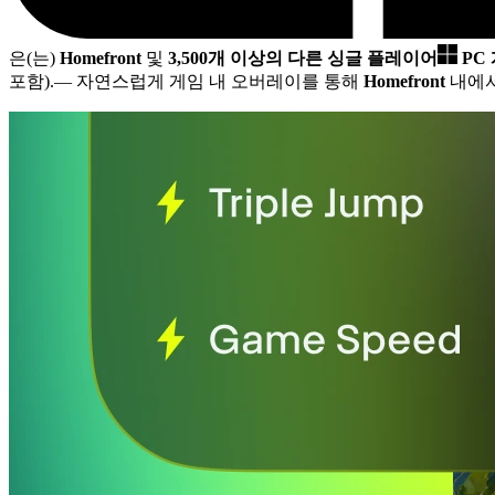
은(는)
Homefront
및
3,500개 이상의 다른 싱글 플레이어
PC
포함).
— 자연스럽게 게임 내 오버레이를 통해
Homefront
내에서