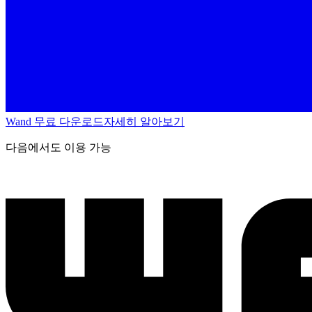
Wand 무료 다운로드
자세히 알아보기
다음에서도 이용 가능