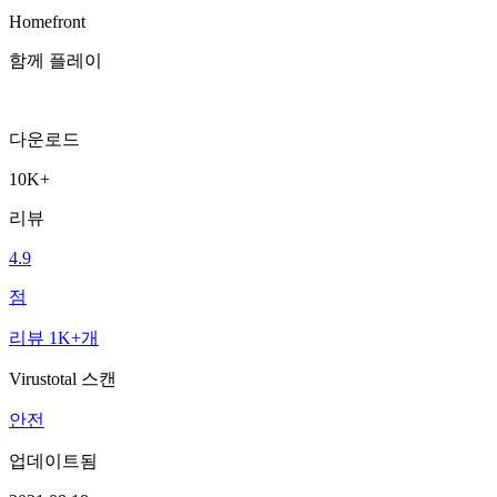
Homefront
함께 플레이
다운로드
10K+
리뷰
4.9
점
리뷰 1K+개
Virustotal 스캔
안전
업데이트됨