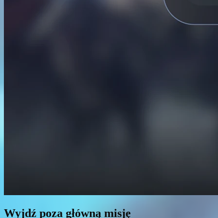
Wyjdź poza główną misję