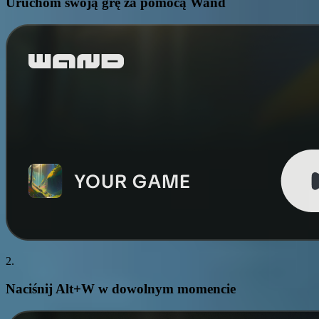
Uruchom swoją grę za pomocą Wand
2.
Naciśnij
Alt+W
w dowolnym momencie