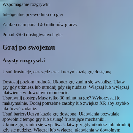
Wspomaganie rozgrywki
Inteligentne przewodniki do gier
Zaufało nam ponad 40 milionów graczy
Ponad 3500 obsługiwanych gier
Graj po swojemu
Asysty rozgrywki
Usuń frustrację, oszczędź czas i uczyń każdą grę dostępną.
Dostosuj poziom trudności
Ukończ grę zanim się wypalisz. Ułatw
gry gdy utkniesz lub utrudnij gdy się nudzisz. Włączaj lub wyłączaj
ułatwienia w dowolnym momencie.
Usprawnij postępy
Masz tylko 30 minut na grę? Wykorzystaj je
maksymalnie. Dodaj potrzebne zasoby lub zwiększ XP, aby szybko
ukończyć zadanie.
Usuń bariery
Uczyń każdą grę dostępną. Ułatwienia pozwalają
spowolnić tempo gry lub usunąć frustrujące mechaniki.
Ukończ grę zanim się wypalisz. Ułatw gry gdy utkniesz lub utrudnij
gdy się nudzisz. Włączaj lub wyłączaj ułatwienia w dowolnym