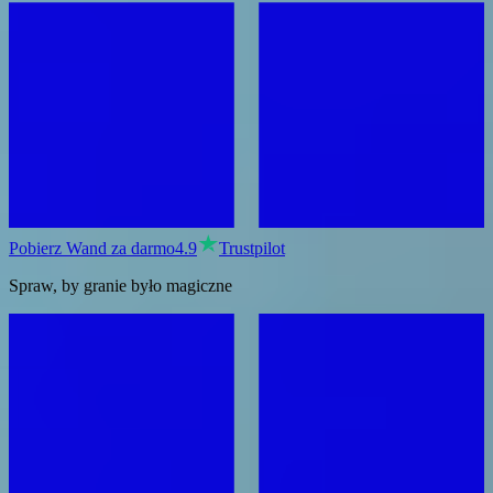
Pobierz Wand za darmo
4.9
Trustpilot
Spraw, by granie było magiczne