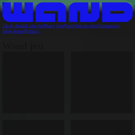
Jak to działa
Lista gier
Mapy gier
Narzędzia do gier
Aktualności
Moje konto
Pobierz
Wand jest