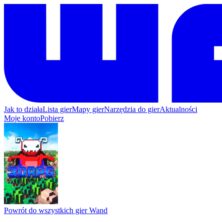
Jak to działa
Lista gier
Mapy gier
Narzędzia do gier
Aktualności
Moje konto
Pobierz
Powrót do wszystkich gier Wand