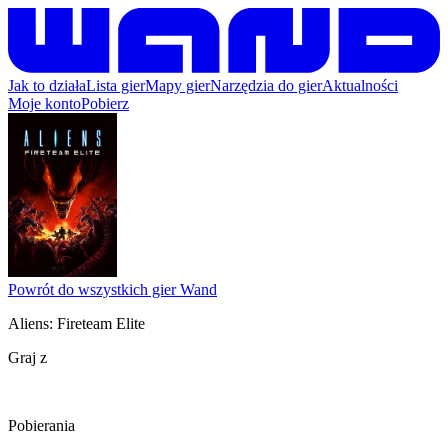
Jak to działa
Lista gier
Mapy gier
Narzędzia do gier
Aktualności
Moje konto
Pobierz
Powrót do wszystkich gier Wand
Aliens: Fireteam Elite
Graj z
Pobierania