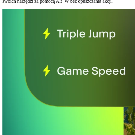
swoich narzędzi za pomocą Alt+W bez opuszczania akcji.