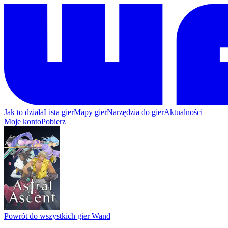
Jak to działa
Lista gier
Mapy gier
Narzędzia do gier
Aktualności
Moje konto
Pobierz
Powrót do wszystkich gier Wand