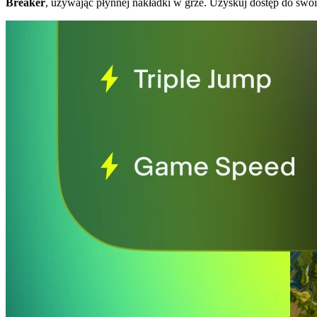
Breaker
, używając płynnej nakładki w grze. Uzyskuj dostęp do swo