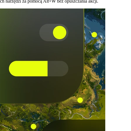
ich narzędzi za pomocą Alt+W bez opuszczania akcji.