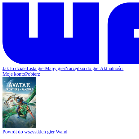
Jak to działa
Lista gier
Mapy gier
Narzędzia do gier
Aktualności
Moje konto
Pobierz
Powrót do wszystkich gier Wand