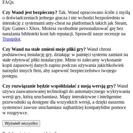
FAQs
Czy Wand jest bezpieczny?
Tak. Wand opracowano ściśle z myślą
o doświadczeniach jednego gracza i nie wchodzi bezpośrednio w
interakcję z systemami anty-cheat na platformach takich jak Steam,
Epic Games i Xbox. Możesz swobodnie personalizować grę bez
narażania biblioteki kont lub reputacji. Sprawdź nasze recenzje na
Trustpilot
.
Czy Wand na stałe zmieni moje pliki gry?
Wand chroni
podstawową instalację gry, działając w pamięci systemu zamiast na
stałe edytować pliki instalacyjne. Mimo to zalecamy wykonanie
kopii zapasowej danych zapisu podczas używania jakichkolwiek
narzędzi innych firm, aby zapewnić bezpieczeństwo twojego
postępu.
Czy rozwiązanie będzie współdziałać z moją wersją gry?
Wand
używa zaawansowanej technologii do automatycznego wykrywania
wersji gry, którą uruchamiasz. Mapy interaktywne i inteligentne
przewodniki są dostępne dla wszystkich wersji, a dzięki naszemu
systemowi zawsze uruchamiasz najbardziej kompatybilne pomoce
w rozgrywce.
Wyświetl wszystko