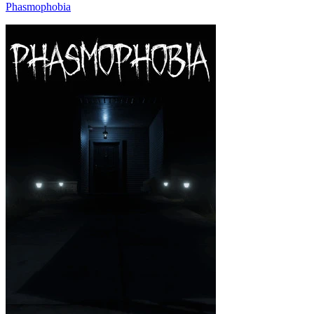
Phasmophobia