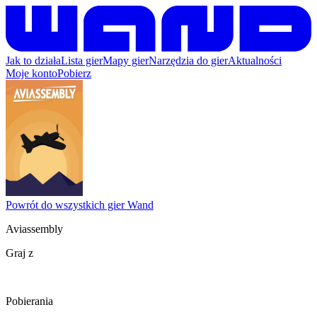
Jak to działa
Lista gier
Mapy gier
Narzędzia do gier
Aktualności
Moje konto
Pobierz
Powrót do wszystkich gier Wand
Aviassembly
Graj z
Pobierania