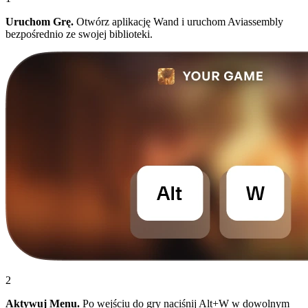
Uruchom Grę.
Otwórz aplikację Wand i uruchom Aviassembly
bezpośrednio ze swojej biblioteki.
2
Aktywuj Menu.
Po wejściu do gry naciśnij Alt+W w dowolnym