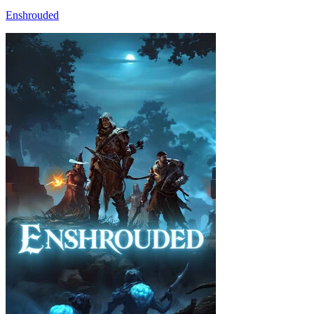
Enshrouded