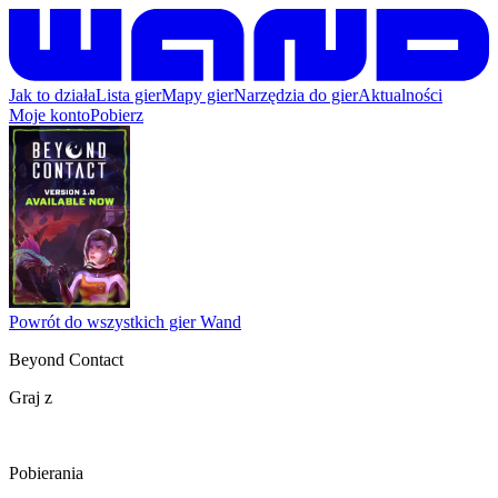
Jak to działa
Lista gier
Mapy gier
Narzędzia do gier
Aktualności
Moje konto
Pobierz
Powrót do wszystkich gier Wand
Beyond Contact
Graj z
Pobierania