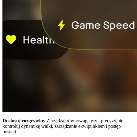
Dostosuj rozgrywkę.
Zarządzaj równowagą gry i precyzyjnie
kontroluj dynamikę walki, zarządzanie ekwipunkiem i postęp
postaci.