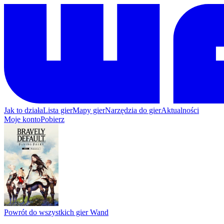
Jak to działa
Lista gier
Mapy gier
Narzędzia do gier
Aktualności
Moje konto
Pobierz
Powrót do wszystkich gier Wand