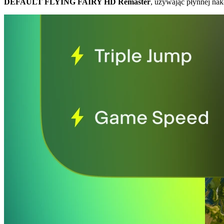
DEFAULT FLYING FAIRY HD Remaster
, używając płynnej nak