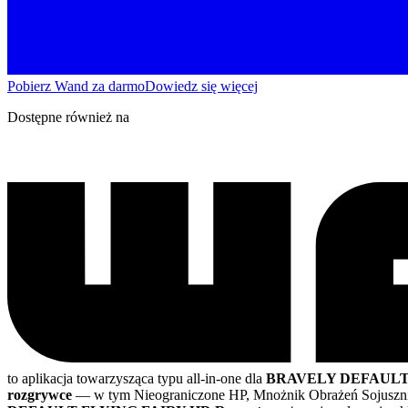
Pobierz Wand za darmo
Dowiedz się więcej
Dostępne również na
to aplikacja towarzysząca typu all-in-one dla
BRAVELY DEFAULT 
rozgrywce
— w tym Nieograniczone HP, Mnożnik Obrażeń Sojusznik