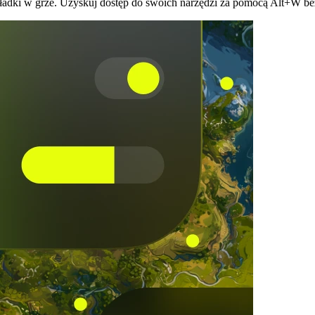
ładki w grze. Uzyskuj dostęp do swoich narzędzi za pomocą Alt+W bez