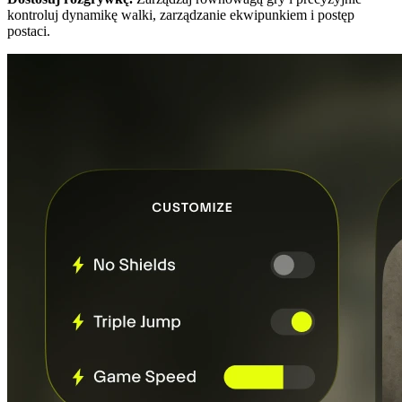
kontroluj dynamikę walki, zarządzanie ekwipunkiem i postęp
postaci.