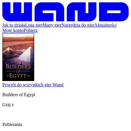
Jak to działa
Lista gier
Mapy gier
Narzędzia do gier
Aktualności
Moje konto
Pobierz
Powrót do wszystkich gier Wand
Builders of Egypt
Graj z
Pobierania