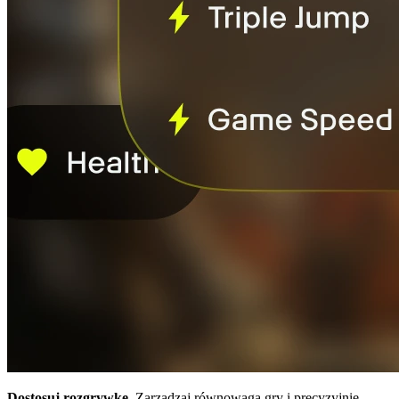
Dostosuj rozgrywkę.
Zarządzaj równowagą gry i precyzyjnie