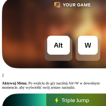
2
Aktywuj Menu.
Po wejściu do gry naciśnij Alt+W w dowolnym
momencie, aby wyświetlić swój zestaw narzędzi.