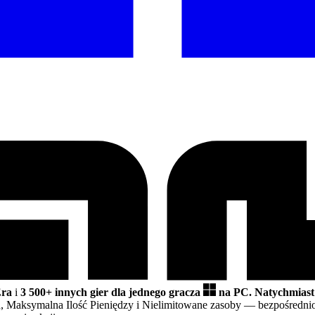
Era
i
3 500+ innych gier dla jednego gracza
na PC.
Natychmiast
, Maksymalna Ilość Pieniędzy i Nielimitowane zasoby
— bezpośredni