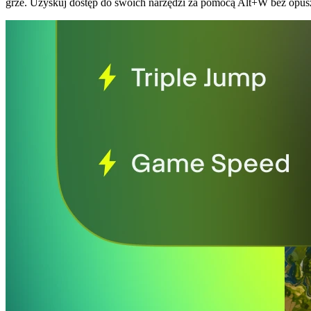
grze. Uzyskuj dostęp do swoich narzędzi za pomocą Alt+W bez opusz