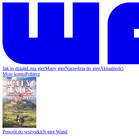
Jak to działa
Lista gier
Mapy gier
Narzędzia do gier
Aktualności
Moje konto
Pobierz
Powrót do wszystkich gier Wand