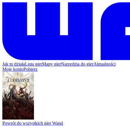
Jak to działa
Lista gier
Mapy gier
Narzędzia do gier
Aktualności
Moje konto
Pobierz
Powrót do wszystkich gier Wand