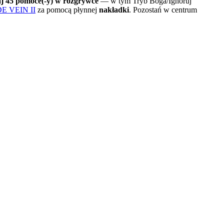
aj 45 pomoce(-y) w rozgrywce
— w tym Tryb Boga/Ignoruj
DE VEIN II
za pomocą płynnej
nakładki
. Pozostań w centrum