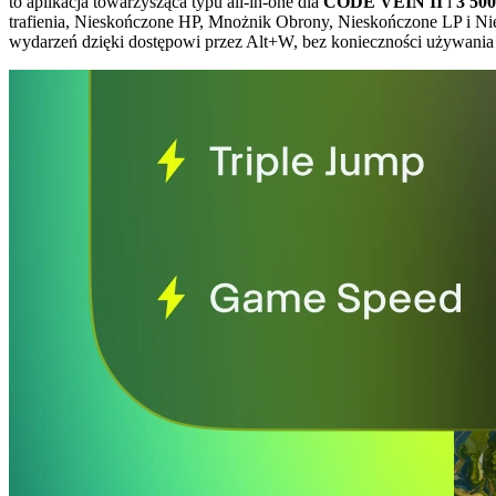
to aplikacja towarzysząca typu all-in-one dla
CODE VEIN II
i
3 500
trafienia, Nieskończone HP, Mnożnik Obrony, Nieskończone LP i 
wydarzeń dzięki dostępowi przez Alt+W, bez konieczności używania