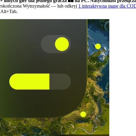
+ innych gier dla jednego gracza
na PC.
Natychmiast przełącz
Nieskończona Wytrzymałość
— lub odkryj
1 interaktywną mapę dla CO
 Alt+Tab.