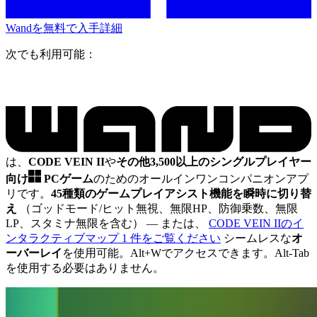
Wandを無料で入手
詳細
次でも利用可能：
は、
CODE VEIN II
や
その他3,500以上のシングルプレイヤー
向け
PCゲーム
のためのオールインワンコンパニオンアプ
リです。
45種類のゲームプレイアシスト機能を瞬時に切り替
え
（ゴッドモード/ヒット無視、無限HP、防御乗数、無限
LP、スタミナ無限を含む）
— または、
CODE VEIN IIのイ
ンタラクティブマップ 1 件をご覧ください
シームレスな
オ
ーバーレイ
を使用可能。Alt+Wでアクセスできます。Alt-Tab
を使用する必要はありません。