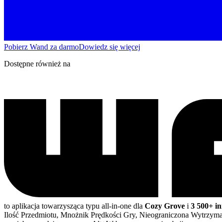
Pobierz Wand za darmo
Dowiedz się więcej
Dostępne również na
to aplikacja towarzysząca typu all-in-one dla
Cozy Grove
i
3 500+ i
Ilość Przedmiotu, Mnożnik Prędkości Gry, Nieograniczona Wytrzy