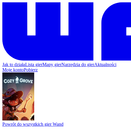
Jak to działa
Lista gier
Mapy gier
Narzędzia do gier
Aktualności
Moje konto
Pobierz
Powrót do wszystkich gier Wand