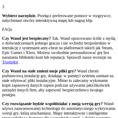
3
Wybierz narzędzie.
Przełącz preferowane pomoce w rozgrywce,
natychmiast otwórz interaktywną mapę lub nagraj klip.
FAQs
Czy Wand jest bezpieczny?
Tak. Wand opracowano ściśle z myślą
o doświadczeniach jednego gracza i nie wchodzi bezpośrednio w
interakcję z systemami anty-cheat na platformach takich jak Steam,
Epic Games i Xbox. Możesz swobodnie personalizować grę bez
narażania biblioteki kont lub reputacji. Sprawdź nasze recenzje na
Trustpilot
.
Czy Wand na stałe zmieni moje pliki gry?
Wand chroni
podstawową instalację gry, działając w pamięci systemu zamiast na
stałe edytować pliki instalacyjne. Mimo to zalecamy wykonanie
kopii zapasowej danych zapisu podczas używania jakichkolwiek
narzędzi innych firm, aby zapewnić bezpieczeństwo twojego
postępu.
Czy rozwiązanie będzie współdziałać z moją wersją gry?
Wand
używa zaawansowanej technologii do automatycznego wykrywania
wersji gry, którą uruchamiasz. Mapy interaktywne i inteligentne
przewodniki są dostępne dla wszystkich wersji, a dzięki naszemu