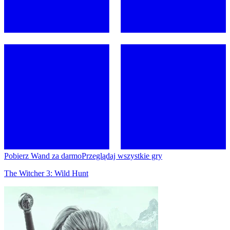
Pobierz Wand za darmo
Przeglądaj wszystkie gry
The Witcher 3: Wild Hunt