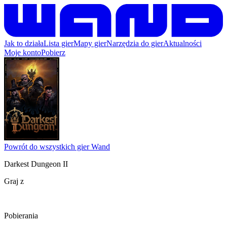
Jak to działa
Lista gier
Mapy gier
Narzędzia do gier
Aktualności
Moje konto
Pobierz
Powrót do wszystkich gier Wand
Darkest Dungeon II
Graj z
Pobierania