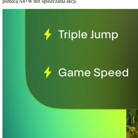
pomocą Alt+W bez opuszczania akcji.