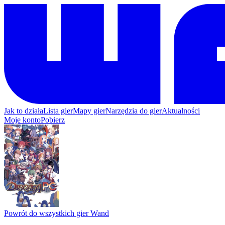
Jak to działa
Lista gier
Mapy gier
Narzędzia do gier
Aktualności
Moje konto
Pobierz
Powrót do wszystkich gier Wand