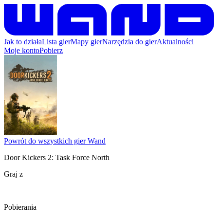
Jak to działa
Lista gier
Mapy gier
Narzędzia do gier
Aktualności
Moje konto
Pobierz
Powrót do wszystkich gier Wand
Door Kickers 2: Task Force North
Graj z
Pobierania