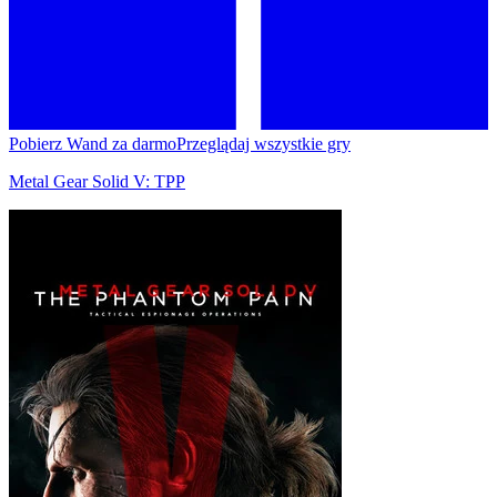
Pobierz Wand za darmo
Przeglądaj wszystkie gry
Metal Gear Solid V: TPP