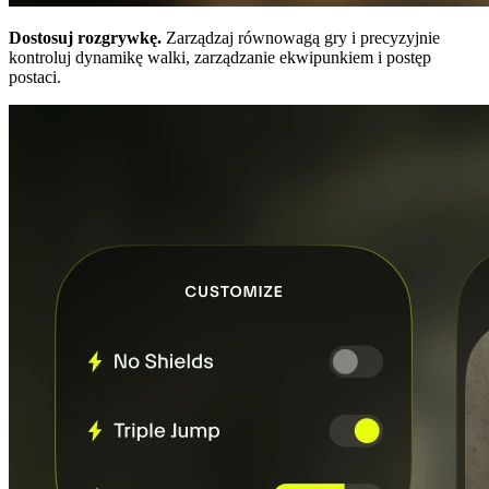
Dostosuj rozgrywkę.
Zarządzaj równowagą gry i precyzyjnie
kontroluj dynamikę walki, zarządzanie ekwipunkiem i postęp
postaci.