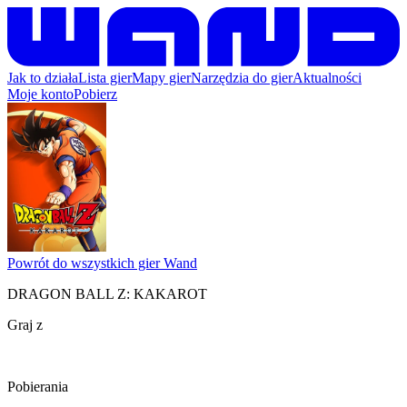
Jak to działa
Lista gier
Mapy gier
Narzędzia do gier
Aktualności
Moje konto
Pobierz
Powrót do wszystkich gier Wand
DRAGON BALL Z: KAKAROT
Graj z
Pobierania