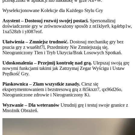
przełączniki w aplikacji lub nakładkę w grze Alt+W.
Wyselekcjonowane Kolekcje dla Każdego Stylu Gry
Asystent – Dostosuj rozwój swojej postaci.
Spersonalizuj
doświadczenie gry w zrównoważony sposób z nt1klye9, kg4rbp1w,
1xa528zb i yl087eof.
Ułatwienia – Zmniejsz trudność.
Dostosuj mechanikę gry bez
psucia gry z wua6hf7l, Przedmioty Nie Zmniejszają się,
Nieograniczony Tlen i Tryb Ukrycia/Brak Losowych Spotkań.
Udoskonalenia – Przejmij kontrolę nad grą.
Ulepszaj swoją grę
nowymi funkcjami takimi jak Zatrzymaj Zegar Wyścigu i Ustaw
Prędkość Gry.
Piaskownica – Złam wszystkie zasady.
Ciesz się
eksperymentowaniem i bezstresową grą z 8i5kxzr7, qx96d26o,
Nieograniczone zdrowie i Nieograniczony Ki.
Wyzwanie – Dla weteranów
Utrudnij grę i testuj swoje granice z
Mnożnik Obrażeń.