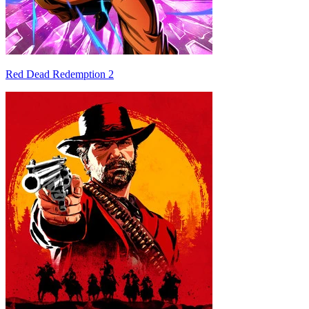
Red Dead Redemption 2