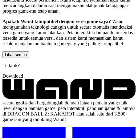
mencadangkan datamu saat menggunakan alat pihak ketiga, agar
progres game-mu tetap aman.
Apakah Wand kompatibel dengan versi game saya?
Wand
menggunakan teknologi canggih untuk secara otomatis mendeteksi
versi game yang kamu jalankan. Peta interaktif dan panduan cerdas
tersedia untuk semua versi, dan sistem kami memastikan kamu
selalu menjalankan bantuan gameplay yang paling kompatibel.
Lihat semua
Tertarik?
Download
secara
gratis
dan bergabunglah dengan jutaan pemain yang naik
level dengan bantuan game, peta interaktif, panduan game & lainnya
di DRAGON BALL Z: KAKAROT atau salah satu dari 3.500+
game lain yang didukung Wand!