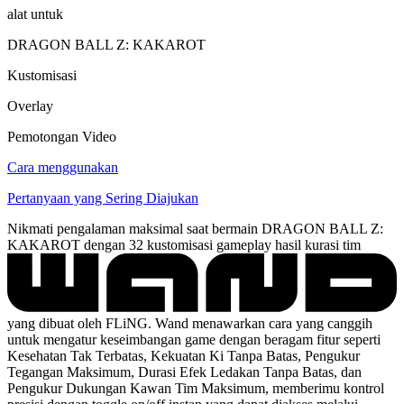
alat untuk
DRAGON BALL Z: KAKAROT
Kustomisasi
Overlay
Pemotongan Video
Cara menggunakan
Pertanyaan yang Sering Diajukan
Nikmati pengalaman maksimal saat bermain DRAGON BALL Z:
KAKAROT dengan 32 kustomisasi gameplay hasil kurasi tim
yang dibuat oleh FLiNG. Wand menawarkan cara yang canggih
untuk mengatur keseimbangan game dengan beragam fitur seperti
Kesehatan Tak Terbatas, Kekuatan Ki Tanpa Batas, Pengukur
Tegangan Maksimum, Durasi Efek Ledakan Tanpa Batas, dan
Pengukur Dukungan Kawan Tim Maksimum, memberimu kontrol