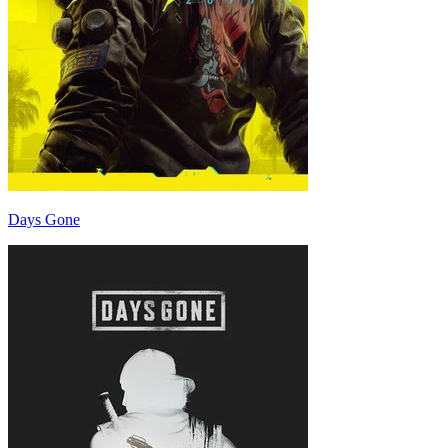
Days Gone