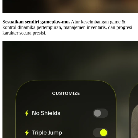
Sesuaikan sendiri gameplay-mu.
Atur keseimbangan game &
kontrol dinamika pertempuran, manajemen inventaris, dan progresi
karakter secara presisi.