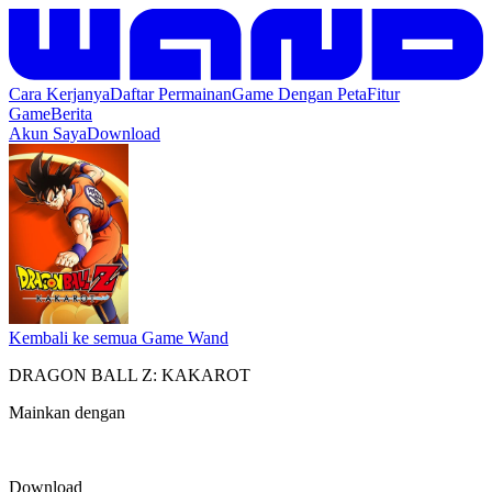
Cara Kerjanya
Daftar Permainan
Game Dengan Peta
Fitur
Game
Berita
Akun Saya
Download
Kembali ke semua Game Wand
DRAGON BALL Z: KAKAROT
Mainkan dengan
Download