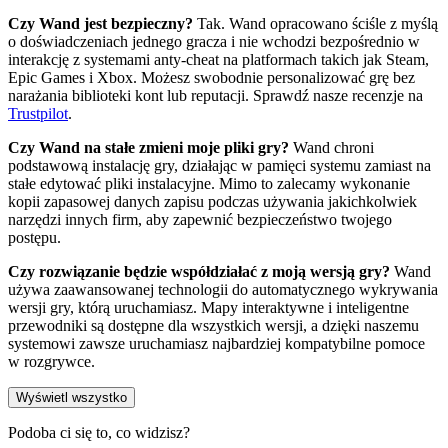
Czy Wand jest bezpieczny?
Tak. Wand opracowano ściśle z myślą
o doświadczeniach jednego gracza i nie wchodzi bezpośrednio w
interakcję z systemami anty-cheat na platformach takich jak Steam,
Epic Games i Xbox. Możesz swobodnie personalizować grę bez
narażania biblioteki kont lub reputacji. Sprawdź nasze recenzje na
Trustpilot
.
Czy Wand na stałe zmieni moje pliki gry?
Wand chroni
podstawową instalację gry, działając w pamięci systemu zamiast na
stałe edytować pliki instalacyjne. Mimo to zalecamy wykonanie
kopii zapasowej danych zapisu podczas używania jakichkolwiek
narzędzi innych firm, aby zapewnić bezpieczeństwo twojego
postępu.
Czy rozwiązanie będzie współdziałać z moją wersją gry?
Wand
używa zaawansowanej technologii do automatycznego wykrywania
wersji gry, którą uruchamiasz. Mapy interaktywne i inteligentne
przewodniki są dostępne dla wszystkich wersji, a dzięki naszemu
systemowi zawsze uruchamiasz najbardziej kompatybilne pomoce
w rozgrywce.
Wyświetl wszystko
Podoba ci się to, co widzisz?