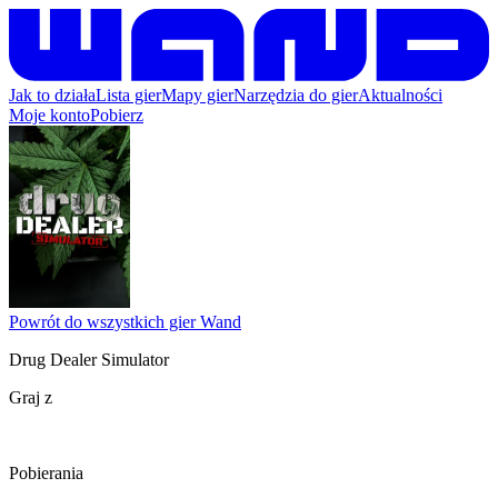
Jak to działa
Lista gier
Mapy gier
Narzędzia do gier
Aktualności
Moje konto
Pobierz
Powrót do wszystkich gier Wand
Drug Dealer Simulator
Graj z
Pobierania