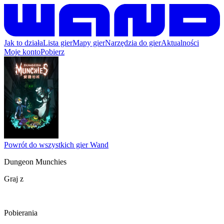
Jak to działa
Lista gier
Mapy gier
Narzędzia do gier
Aktualności
Moje konto
Pobierz
Powrót do wszystkich gier Wand
Dungeon Munchies
Graj z
Pobierania