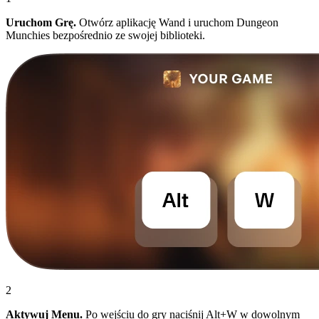
Uruchom Grę.
Otwórz aplikację Wand i uruchom Dungeon
Munchies bezpośrednio ze swojej biblioteki.
2
Aktywuj Menu.
Po wejściu do gry naciśnij Alt+W w dowolnym