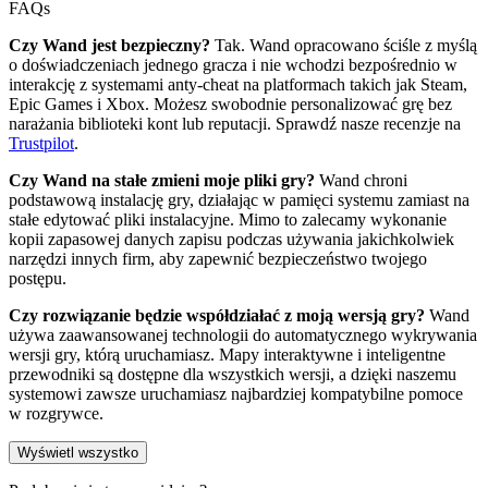
FAQs
Czy Wand jest bezpieczny?
Tak. Wand opracowano ściśle z myślą
o doświadczeniach jednego gracza i nie wchodzi bezpośrednio w
interakcję z systemami anty-cheat na platformach takich jak Steam,
Epic Games i Xbox. Możesz swobodnie personalizować grę bez
narażania biblioteki kont lub reputacji. Sprawdź nasze recenzje na
Trustpilot
.
Czy Wand na stałe zmieni moje pliki gry?
Wand chroni
podstawową instalację gry, działając w pamięci systemu zamiast na
stałe edytować pliki instalacyjne. Mimo to zalecamy wykonanie
kopii zapasowej danych zapisu podczas używania jakichkolwiek
narzędzi innych firm, aby zapewnić bezpieczeństwo twojego
postępu.
Czy rozwiązanie będzie współdziałać z moją wersją gry?
Wand
używa zaawansowanej technologii do automatycznego wykrywania
wersji gry, którą uruchamiasz. Mapy interaktywne i inteligentne
przewodniki są dostępne dla wszystkich wersji, a dzięki naszemu
systemowi zawsze uruchamiasz najbardziej kompatybilne pomoce
w rozgrywce.
Wyświetl wszystko