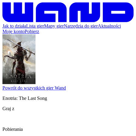
Jak to działa
Lista gier
Mapy gier
Narzędzia do gier
Aktualności
Moje konto
Pobierz
Powrót do wszystkich gier Wand
Enotria: The Last Song
Graj z
Pobierania