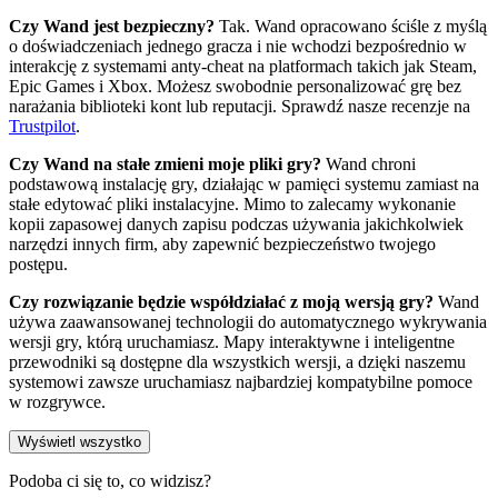
Czy Wand jest bezpieczny?
Tak. Wand opracowano ściśle z myślą
o doświadczeniach jednego gracza i nie wchodzi bezpośrednio w
interakcję z systemami anty-cheat na platformach takich jak Steam,
Epic Games i Xbox. Możesz swobodnie personalizować grę bez
narażania biblioteki kont lub reputacji. Sprawdź nasze recenzje na
Trustpilot
.
Czy Wand na stałe zmieni moje pliki gry?
Wand chroni
podstawową instalację gry, działając w pamięci systemu zamiast na
stałe edytować pliki instalacyjne. Mimo to zalecamy wykonanie
kopii zapasowej danych zapisu podczas używania jakichkolwiek
narzędzi innych firm, aby zapewnić bezpieczeństwo twojego
postępu.
Czy rozwiązanie będzie współdziałać z moją wersją gry?
Wand
używa zaawansowanej technologii do automatycznego wykrywania
wersji gry, którą uruchamiasz. Mapy interaktywne i inteligentne
przewodniki są dostępne dla wszystkich wersji, a dzięki naszemu
systemowi zawsze uruchamiasz najbardziej kompatybilne pomoce
w rozgrywce.
Wyświetl wszystko
Podoba ci się to, co widzisz?