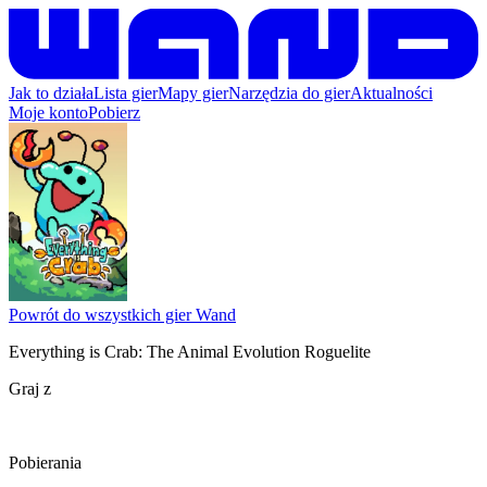
Jak to działa
Lista gier
Mapy gier
Narzędzia do gier
Aktualności
Moje konto
Pobierz
Powrót do wszystkich gier Wand
Everything is Crab: The Animal Evolution Roguelite
Graj z
Pobierania