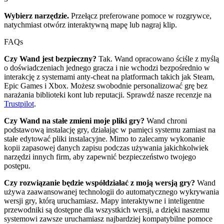
Wybierz narzędzie.
Przełącz preferowane pomoce w rozgrywce,
natychmiast otwórz interaktywną mapę lub nagraj klip.
FAQs
Czy Wand jest bezpieczny?
Tak. Wand opracowano ściśle z myślą
o doświadczeniach jednego gracza i nie wchodzi bezpośrednio w
interakcję z systemami anty-cheat na platformach takich jak Steam,
Epic Games i Xbox. Możesz swobodnie personalizować grę bez
narażania biblioteki kont lub reputacji. Sprawdź nasze recenzje na
Trustpilot
.
Czy Wand na stałe zmieni moje pliki gry?
Wand chroni
podstawową instalację gry, działając w pamięci systemu zamiast na
stałe edytować pliki instalacyjne. Mimo to zalecamy wykonanie
kopii zapasowej danych zapisu podczas używania jakichkolwiek
narzędzi innych firm, aby zapewnić bezpieczeństwo twojego
postępu.
Czy rozwiązanie będzie współdziałać z moją wersją gry?
Wand
używa zaawansowanej technologii do automatycznego wykrywania
wersji gry, którą uruchamiasz. Mapy interaktywne i inteligentne
przewodniki są dostępne dla wszystkich wersji, a dzięki naszemu
systemowi zawsze uruchamiasz najbardziej kompatybilne pomoce