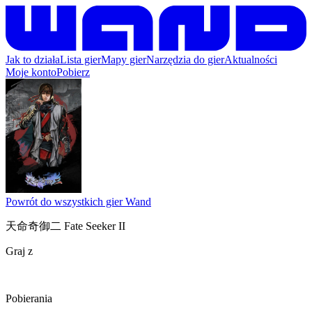
Jak to działa
Lista gier
Mapy gier
Narzędzia do gier
Aktualności
Moje konto
Pobierz
Powrót do wszystkich gier Wand
天命奇御二 Fate Seeker II
Graj z
Pobierania