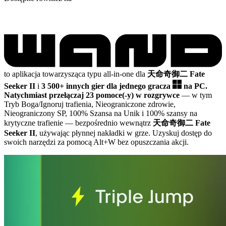
to aplikacja towarzysząca typu all-in-one dla
天命奇御二 Fate
Seeker II
i
3 500+ innych gier dla jednego gracza
na PC.
Natychmiast przełączaj 23 pomoce(-y) w rozgrywce
— w tym
Tryb Boga/Ignoruj trafienia, Nieograniczone zdrowie,
Nieograniczony SP, 100% Szansa na Unik i 100% szansy na
krytyczne trafienie
— bezpośrednio wewnątrz
天命奇御二 Fate
Seeker II
, używając płynnej nakładki w grze. Uzyskuj dostęp do
swoich narzędzi za pomocą Alt+W bez opuszczania akcji.