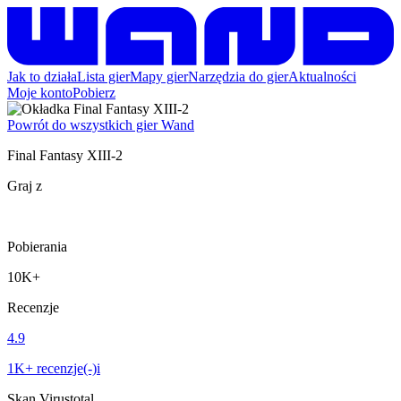
Jak to działa
Lista gier
Mapy gier
Narzędzia do gier
Aktualności
Moje konto
Pobierz
Powrót do wszystkich gier Wand
Final Fantasy XIII-2
Graj z
Pobierania
10K+
Recenzje
4.9
1K+ recenzje(-)i
Skan Virustotal