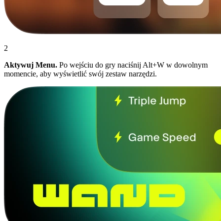
2
Aktywuj Menu.
Po wejściu do gry naciśnij Alt+W w dowolnym
momencie, aby wyświetlić swój zestaw narzędzi.