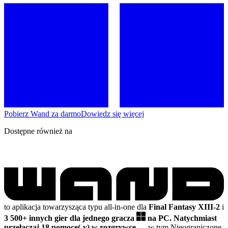
Pobierz Wand za darmo
Dowiedz się więcej
Dostępne również na
to aplikacja towarzysząca typu all-in-one dla
Final Fantasy XIII-2
i
3 500+ innych gier dla jednego gracza
na PC.
Natychmiast
przełączaj 18 pomoce(-y) w rozgrywce
— w tym Nieograniczone