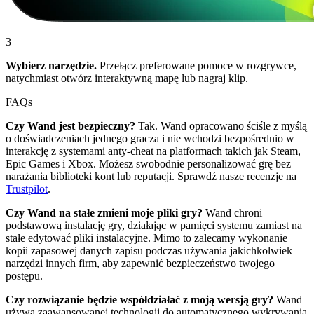
3
Wybierz narzędzie.
Przełącz preferowane pomoce w rozgrywce,
natychmiast otwórz interaktywną mapę lub nagraj klip.
FAQs
Czy Wand jest bezpieczny?
Tak. Wand opracowano ściśle z myślą
o doświadczeniach jednego gracza i nie wchodzi bezpośrednio w
interakcję z systemami anty-cheat na platformach takich jak Steam,
Epic Games i Xbox. Możesz swobodnie personalizować grę bez
narażania biblioteki kont lub reputacji. Sprawdź nasze recenzje na
Trustpilot
.
Czy Wand na stałe zmieni moje pliki gry?
Wand chroni
podstawową instalację gry, działając w pamięci systemu zamiast na
stałe edytować pliki instalacyjne. Mimo to zalecamy wykonanie
kopii zapasowej danych zapisu podczas używania jakichkolwiek
narzędzi innych firm, aby zapewnić bezpieczeństwo twojego
postępu.
Czy rozwiązanie będzie współdziałać z moją wersją gry?
Wand
używa zaawansowanej technologii do automatycznego wykrywania