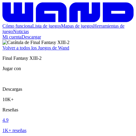
Cómo funciona
Lista de juegos
Mapas de juegos
Herramientas de
juego
Noticias
Mi cuenta
Descargar
Volver a todos los Juegos de Wand
Final Fantasy XIII-2
Jugar con
Descargas
10K+
Reseñas
4.9
1K+ reseñas