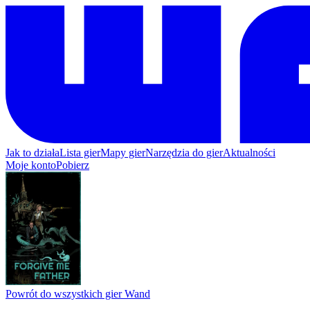
Jak to działa
Lista gier
Mapy gier
Narzędzia do gier
Aktualności
Moje konto
Pobierz
Powrót do wszystkich gier Wand