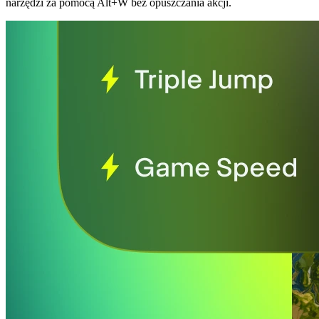
narzędzi za pomocą Alt+W bez opuszczania akcji.