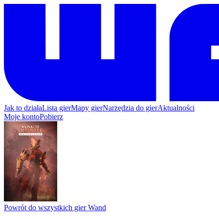
Jak to działa
Lista gier
Mapy gier
Narzędzia do gier
Aktualności
Moje konto
Pobierz
Powrót do wszystkich gier Wand