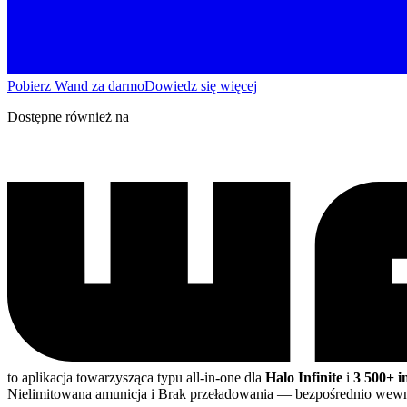
Pobierz Wand za darmo
Dowiedz się więcej
Dostępne również na
to aplikacja towarzysząca typu all-in-one dla
Halo Infinite
i
3 500+ i
Nielimitowana amunicja i Brak przeładowania
— bezpośrednio wew