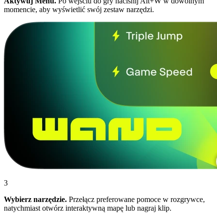
Aktywuj Menu.
Po wejściu do gry naciśnij Alt+W w dowolnym
momencie, aby wyświetlić swój zestaw narzędzi.
3
Wybierz narzędzie.
Przełącz preferowane pomoce w rozgrywce,
natychmiast otwórz interaktywną mapę lub nagraj klip.