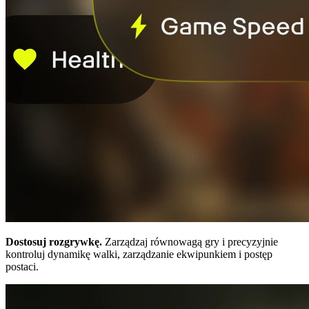
Dostosuj rozgrywkę.
Zarządzaj równowagą gry i precyzyjnie
kontroluj dynamikę walki, zarządzanie ekwipunkiem i postęp
postaci.