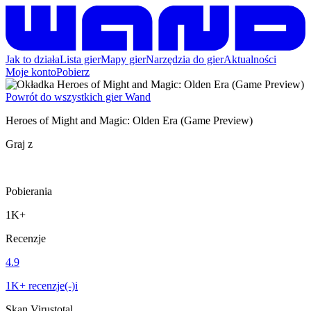
Jak to działa
Lista gier
Mapy gier
Narzędzia do gier
Aktualności
Moje konto
Pobierz
Powrót do wszystkich gier Wand
Heroes of Might and Magic: Olden Era (Game Preview)
Graj z
Pobierania
1K+
Recenzje
4.9
1K+ recenzje(-)i
Skan Virustotal