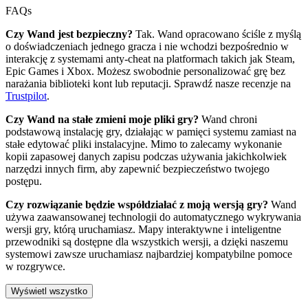
FAQs
Czy Wand jest bezpieczny?
Tak. Wand opracowano ściśle z myślą
o doświadczeniach jednego gracza i nie wchodzi bezpośrednio w
interakcję z systemami anty-cheat na platformach takich jak Steam,
Epic Games i Xbox. Możesz swobodnie personalizować grę bez
narażania biblioteki kont lub reputacji. Sprawdź nasze recenzje na
Trustpilot
.
Czy Wand na stałe zmieni moje pliki gry?
Wand chroni
podstawową instalację gry, działając w pamięci systemu zamiast na
stałe edytować pliki instalacyjne. Mimo to zalecamy wykonanie
kopii zapasowej danych zapisu podczas używania jakichkolwiek
narzędzi innych firm, aby zapewnić bezpieczeństwo twojego
postępu.
Czy rozwiązanie będzie współdziałać z moją wersją gry?
Wand
używa zaawansowanej technologii do automatycznego wykrywania
wersji gry, którą uruchamiasz. Mapy interaktywne i inteligentne
przewodniki są dostępne dla wszystkich wersji, a dzięki naszemu
systemowi zawsze uruchamiasz najbardziej kompatybilne pomoce
w rozgrywce.
Wyświetl wszystko