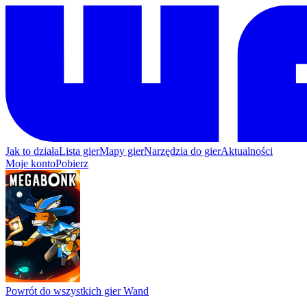
Jak to działa
Lista gier
Mapy gier
Narzędzia do gier
Aktualności
Moje konto
Pobierz
Powrót do wszystkich gier Wand