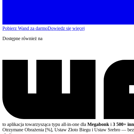
Pobierz Wand za darmo
Dowiedz się więcej
Dostępne również na
to aplikacja towarzysząca typu all-in-one dla
Megabonk
i
3 500+ inn
Otrzymane Obrażenia [%], Ustaw Złoto Biegu i Ustaw Srebro
— bez