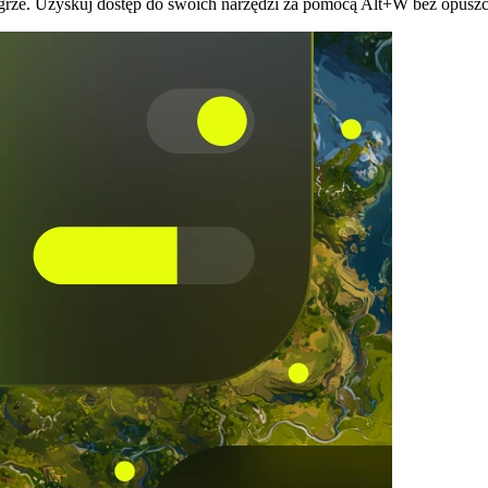
grze. Uzyskuj dostęp do swoich narzędzi za pomocą Alt+W bez opuszcz