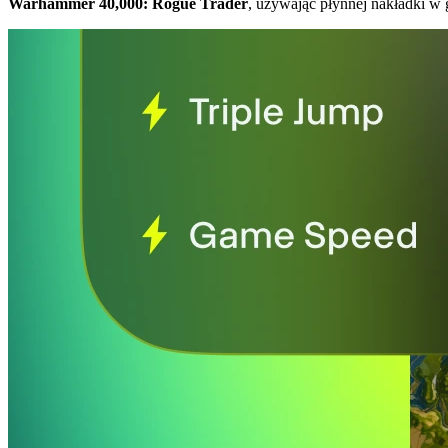
Warhammer 40,000: Rogue Trader
, używając płynnej nakładki w 