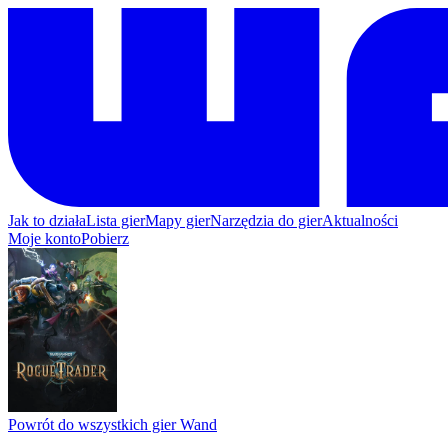
Jak to działa
Lista gier
Mapy gier
Narzędzia do gier
Aktualności
Moje konto
Pobierz
Powrót do wszystkich gier Wand