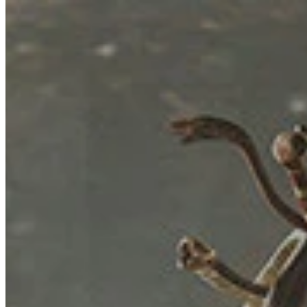
Jak to działa
Lista gier
Mapy gier
Narzędzia do gier
Aktualności
Moje konto
Pobierz
← Powrót do wszystkich map Wand