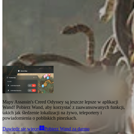
Mapy do Assassin's Creed Odyssey
Mapy
4
Zaawansowane funkcje
Teleportacja
Lokalizacja na żywo
Mapy Assassin's Creed Odyssey
są jeszcze lepsze w aplikacji
Wand! Pobierz Wand, aby korzystać z
zaawansowanych funkcji,
takich jak śledzenie lokalizacji na żywo, teleportery i
powiadomienia o pobliskich pinezkach
.
Dowiedz się więcej
Pobierz Wand za darmo