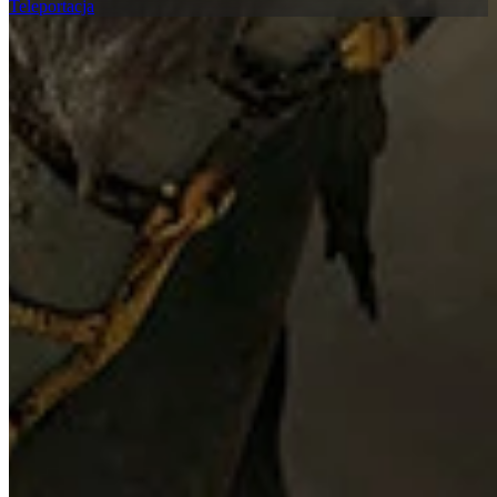
Teleportacja
100% Listy kontrolne
Znajdź każdy przedmiot kolekcjonerski i spotkanie w Assassin's
Creed Odyssey za pomocą naszej interaktywnej listy kontrolnej
mapy, aby osiągnąć 100% ukończenia we wszystkich regionach.
Greece - Lista kontrolna 100%
Atlantis - Lista kontrolna 100%