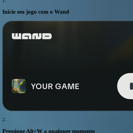
1.
Inicie seu jogo com o Wand
2.
Pressione
Alt+W
a qualquer momento