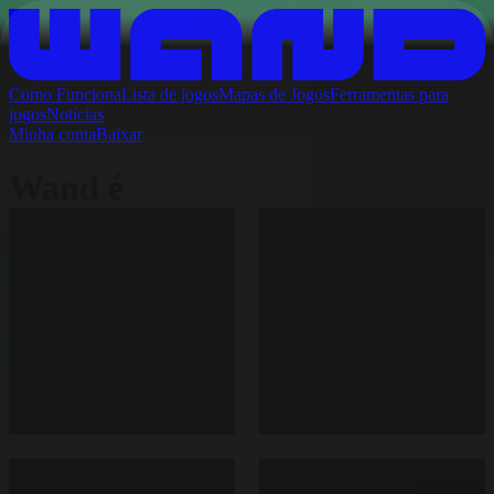
Como Funciona
Lista de jogos
Mapas de Jogos
Ferramentas para
jogos
Notícias
Minha conta
Baixar
Wand é