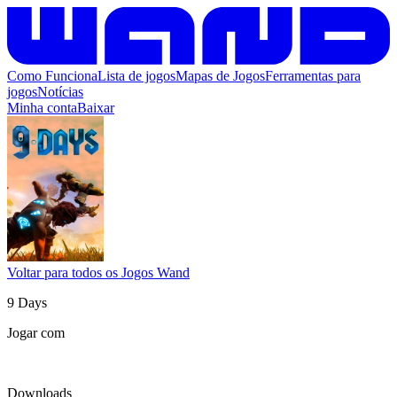
Como Funciona
Lista de jogos
Mapas de Jogos
Ferramentas para
jogos
Notícias
Minha conta
Baixar
Voltar para todos os Jogos Wand
9 Days
Jogar com
Downloads