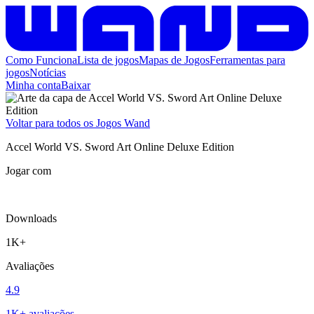
Como Funciona
Lista de jogos
Mapas de Jogos
Ferramentas para
jogos
Notícias
Minha conta
Baixar
Voltar para todos os Jogos Wand
Accel World VS. Sword Art Online Deluxe Edition
Jogar com
Downloads
1K+
Avaliações
4.9
1K+ avaliações