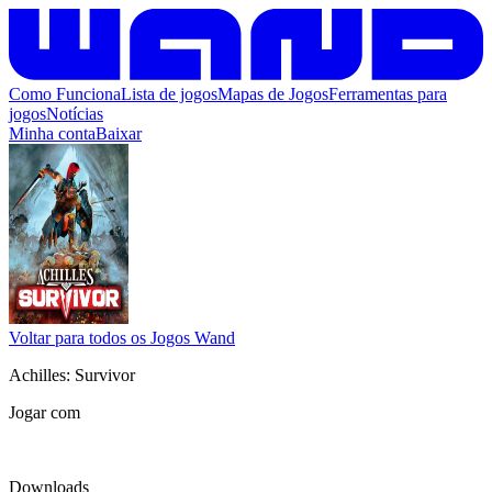
Como Funciona
Lista de jogos
Mapas de Jogos
Ferramentas para
jogos
Notícias
Minha conta
Baixar
Voltar para todos os Jogos Wand
Achilles: Survivor
Jogar com
Downloads