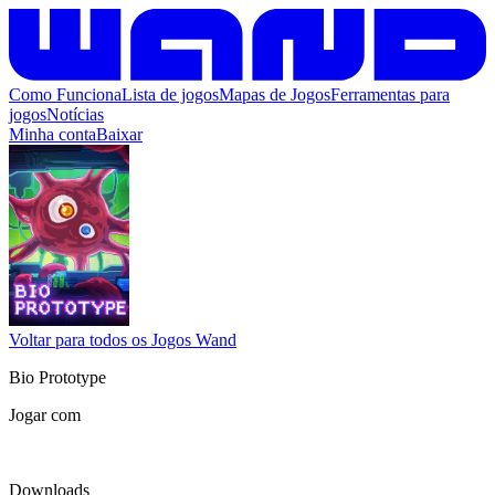
Como Funciona
Lista de jogos
Mapas de Jogos
Ferramentas para
jogos
Notícias
Minha conta
Baixar
Voltar para todos os Jogos Wand
Bio Prototype
Jogar com
Downloads