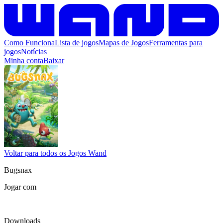
Como Funciona
Lista de jogos
Mapas de Jogos
Ferramentas para
jogos
Notícias
Minha conta
Baixar
Voltar para todos os Jogos Wand
Bugsnax
Jogar com
Downloads