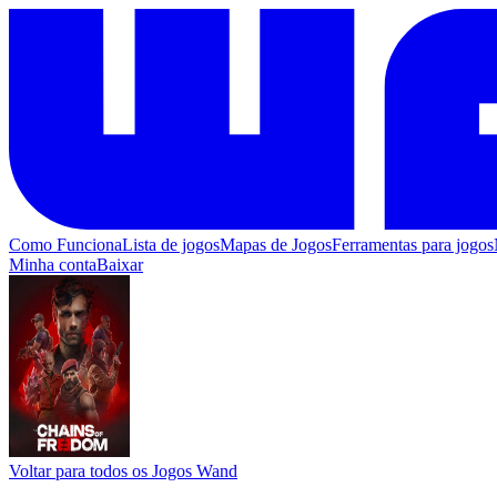
Como Funciona
Lista de jogos
Mapas de Jogos
Ferramentas para jogos
Minha conta
Baixar
Voltar para todos os Jogos Wand