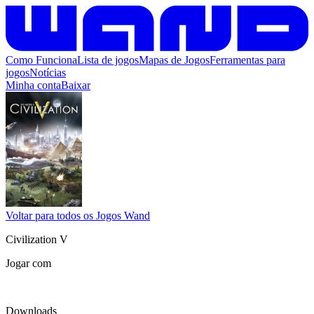
Como Funciona
Lista de jogos
Mapas de Jogos
Ferramentas para
jogos
Notícias
Minha conta
Baixar
Voltar para todos os Jogos Wand
Civilization V
Jogar com
Downloads