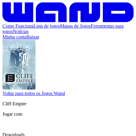
Como Funciona
Lista de jogos
Mapas de Jogos
Ferramentas para
jogos
Notícias
Minha conta
Baixar
Voltar para todos os Jogos Wand
Cliff Empire
Jogar com
Downloads