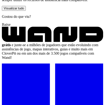
Visualizar tudo
Gostou do que viu?
Baixe
grátis
e junte-se a milhões de jogadores que estão evoluindo com
assistências de jogo, mapas interativos, guias e muito mais em
CloverPit ou em um dos mais de 3.500 jogos compatíveis com
Wand!