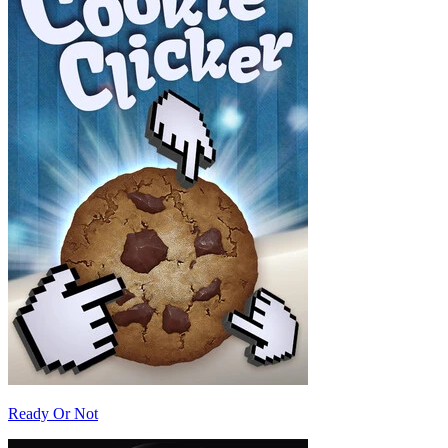
Ready Or Not