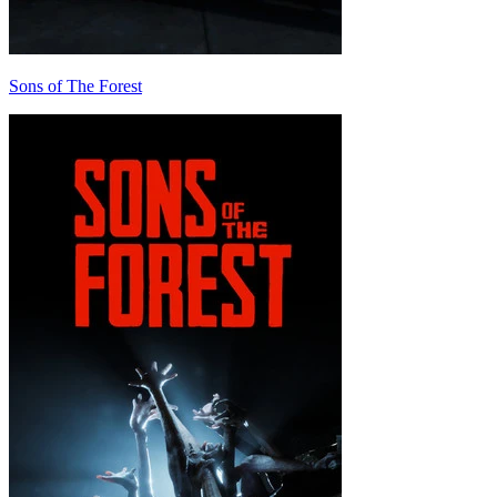
Sons of The Forest