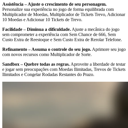
Assistência – Ajuste o crescimento de seu personagem.
Personalize sua experiência no jogo de forma equilibrada com
Multiplicador de Moedas, Multiplicador de Tickets Trevo, Adicionar
10 Moedas e Adicionar 10 Tickets de Trevo.
Facilidade – Diminua a dificuldade.
Ajuste a mecânica do jogo
sem comprometer a experiência com Sem Chance de 666, Sem
Custo Extra de Reestoque e Sem Custo Extra de Rerolar Telefone.
Refinamento – Assuma o controle do seu jogo.
Aprimore seu jogo
com novos recursos como Multiplicador de Sorte.
Sandbox – Quebre todas as regras.
Aproveite a liberdade de testar
e jogar sem preocupações com Moedas Ilimitadas, Trevos de Tickets
Ilimitados e Congelar Rodadas Restantes do Prazo.