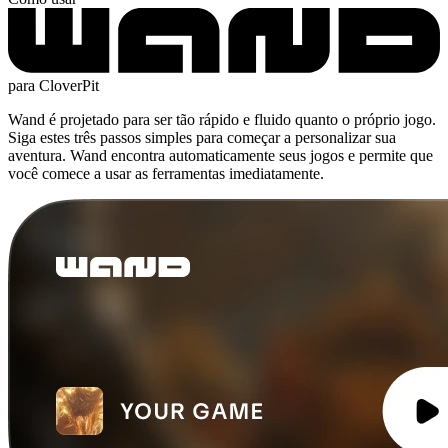
para CloverPit
Wand é projetado para ser tão rápido e fluido quanto o próprio jogo.
Siga estes três passos simples para começar a personalizar sua
aventura. Wand encontra automaticamente seus jogos e permite que
você comece a usar as ferramentas imediatamente.