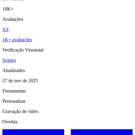
10K+
Avaliações
4.9
1K+ avaliações
Verificação Virustotal
Seguro
Atualizados
27 de nov de 2025
Ferramentas
Personalizar
Gravação de vídeo
Overlay