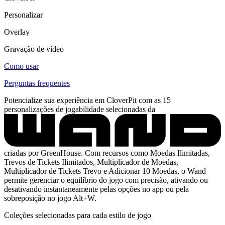
Personalizar
Overlay
Gravação de vídeo
Como usar
Perguntas frequentes
Potencialize sua experiência em CloverPit com as 15
personalizações de jogabilidade selecionadas da
criadas por GreenHouse. Com recursos como Moedas Ilimitadas,
Trevos de Tickets Ilimitados, Multiplicador de Moedas,
Multiplicador de Tickets Trevo e Adicionar 10 Moedas, o Wand
permite gerenciar o equilíbrio do jogo com precisão, ativando ou
desativando instantaneamente pelas opções no app ou pela
sobreposição no jogo Alt+W.
Coleções selecionadas para cada estilo de jogo