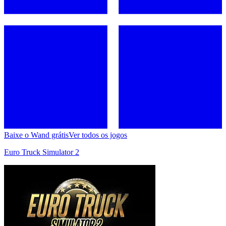
Baixe o Wand grátis
Ver todos os jogos
Euro Truck Simulator 2