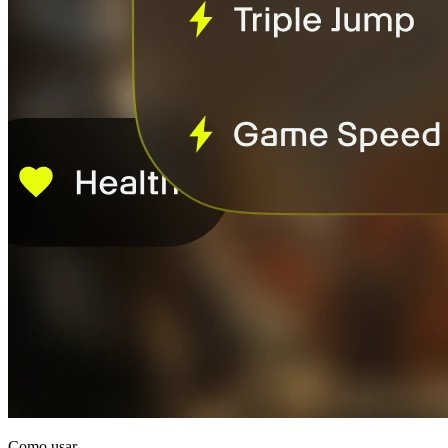
Como usar