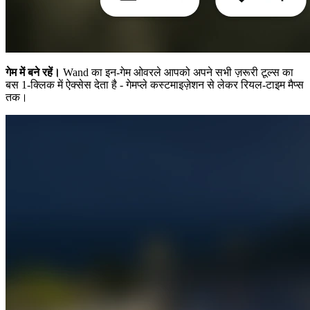
गेम में बने रहें।
Wand का इन-गेम ओवरले आपको अपने सभी ज़रूरी टूल्स का
बस 1-क्लिक में ऐक्सेस देता है - गेमप्ले कस्टमाइज़ेशन से लेकर रियल-टाइम मैप्स
तक।