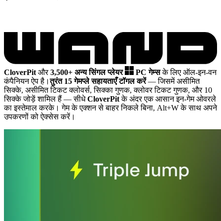
CloverPit
और
3,500+ अन्य सिंगल प्लेयर
PC गेम्स
के लिए ऑल-इन-वन
कंपैनियन ऐप है।
तुरंत 15 गेमप्ले सहायताएँ टॉगल करें
— जिसमें असीमित
सिक्के, असीमित टिकट क्लोवर्स, सिक्का गुणक, क्लोवर टिकट गुणक, और 10
सिक्के जोड़ें शामिल हैं
— सीधे
CloverPit
के अंदर एक आसान इन-गेम ओवरले
का इस्तेमाल करके। गेम के एक्शन से बाहर निकले बिना, Alt+W के साथ अपने
उपकरणों को ऐक्सेस करें।