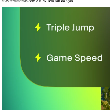
suas ferramentas com Alt+W sem sair da ação.