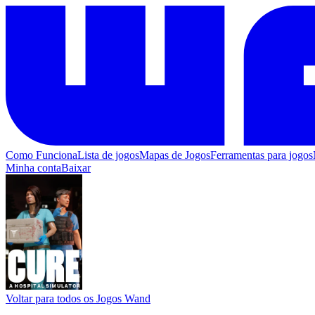
Como Funciona
Lista de jogos
Mapas de Jogos
Ferramentas para jogos
Minha conta
Baixar
Voltar para todos os Jogos Wand