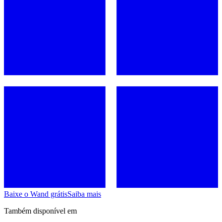
Baixe o Wand grátis
Saiba mais
Também disponível em