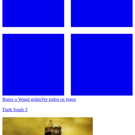
Baixe o Wand grátis
Ver todos os jogos
Dark Souls 3