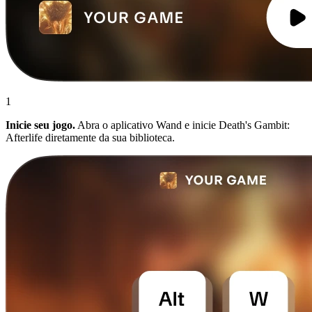
1
Inicie seu jogo.
Abra o aplicativo Wand e inicie Death's Gambit:
Afterlife diretamente da sua biblioteca.