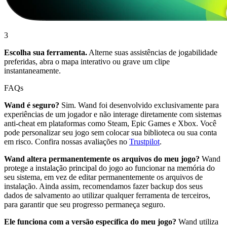
3
Escolha sua ferramenta.
Alterne suas assistências de jogabilidade
preferidas, abra o mapa interativo ou grave um clipe
instantaneamente.
FAQs
Wand é seguro?
Sim. Wand foi desenvolvido exclusivamente para
experiências de um jogador e não interage diretamente com sistemas
anti-cheat em plataformas como Steam, Epic Games e Xbox. Você
pode personalizar seu jogo sem colocar sua biblioteca ou sua conta
em risco. Confira nossas avaliações no
Trustpilot
.
Wand altera permanentemente os arquivos do meu jogo?
Wand
protege a instalação principal do jogo ao funcionar na memória do
seu sistema, em vez de editar permanentemente os arquivos de
instalação. Ainda assim, recomendamos fazer backup dos seus
dados de salvamento ao utilizar qualquer ferramenta de terceiros,
para garantir que seu progresso permaneça seguro.
Ele funciona com a versão específica do meu jogo?
Wand utiliza