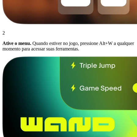
2
Ative o menu.
Quando estiver no jogo, pressione Alt+W a qualquer
momento para acessar suas ferramentas.