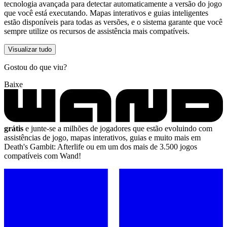
tecnologia avançada para detectar automaticamente a versão do jogo
que você está executando. Mapas interativos e guias inteligentes
estão disponíveis para todas as versões, e o sistema garante que você
sempre utilize os recursos de assistência mais compatíveis.
Visualizar tudo
Gostou do que viu?
Baixe
grátis
e junte-se a milhões de jogadores que estão evoluindo com
assistências de jogo, mapas interativos, guias e muito mais em
Death's Gambit: Afterlife ou em um dos mais de 3.500 jogos
compatíveis com Wand!