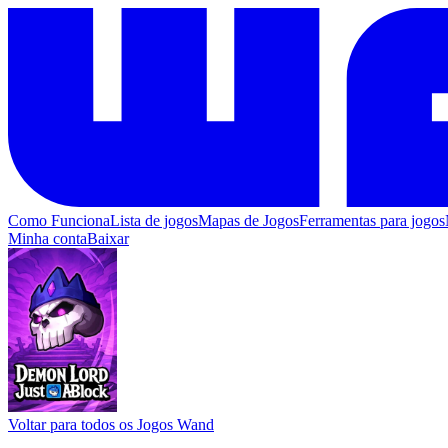
Como Funciona
Lista de jogos
Mapas de Jogos
Ferramentas para jogos
Minha conta
Baixar
Voltar para todos os Jogos Wand