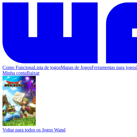
Como Funciona
Lista de jogos
Mapas de Jogos
Ferramentas para jogos
Minha conta
Baixar
Voltar para todos os Jogos Wand