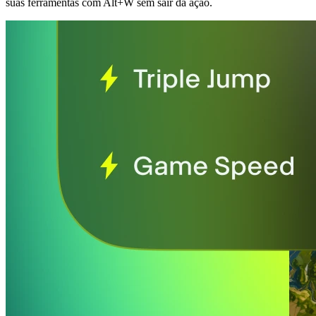
suas ferramentas com Alt+W sem sair da ação.